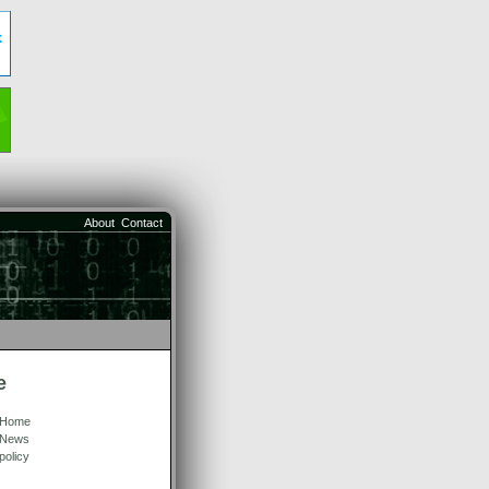
About
Contact
e
Home
News
policy