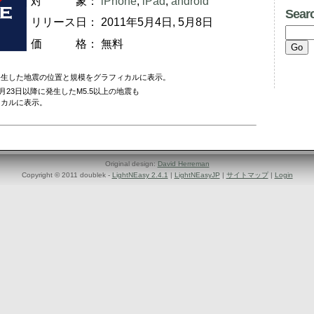
対 象：
iPhone
,
iPad
,
android
Sear
リリース日：
2011年5月4日, 5月8日
価 格：
無料
た地震の位置と規模をグラフィカルに表示。
23日以降に発生したM5.5以上の地震も
ルに表示。
Original design:
David Herreman
Copyright © 2011 doublek -
LightNEasy 2.4.1
|
LightNEasyJP
|
サイトマップ
|
Login