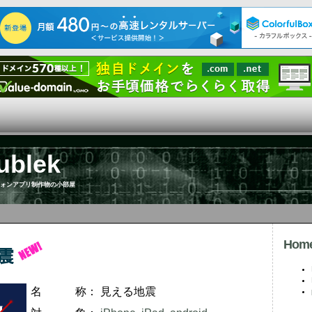
ublek
ォンアプリ制作物の小部屋
Hom
名 称：
見える地震